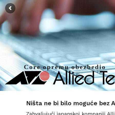
Core opremu obezbedio
Ništa ne bi bilo moguće bez A
Zahvaljujući japanskoj kompaniji All