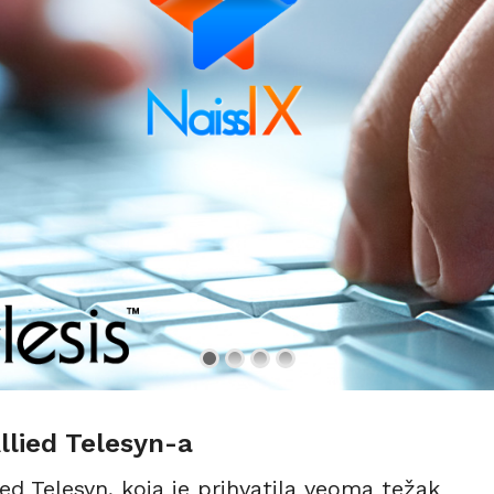
llied Telesyn-a
ied Telesyn, koja je prihvatila veoma težak